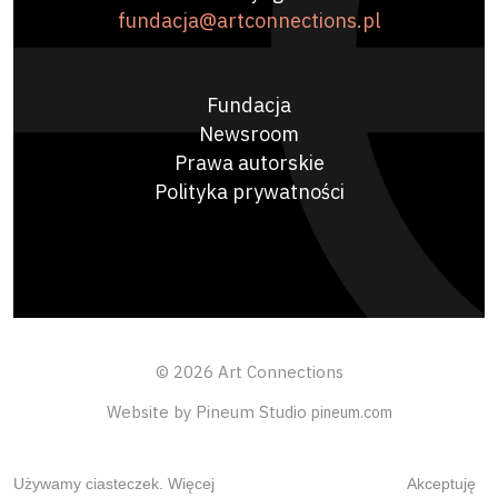
fundacja@artconnections.pl
Fundacja
Newsroom
Prawa autorskie
Polityka prywatności
© 2026 Art Connections
Website by Pineum Studio
pineum.com
Używamy ciasteczek.
Więcej
Akceptuję