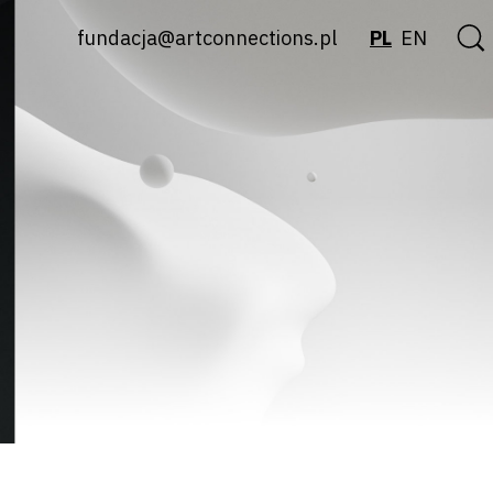
fundacja@artconnections.pl
PL
EN