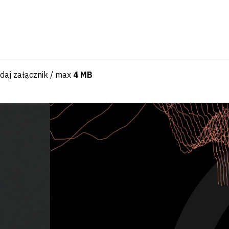
daj załącznik / max
4 MB