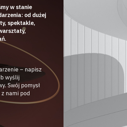
śmy w stanie
darzenia: od dużej
y, spektakle,
warsztaty,
ań.
arzenie – napisz
b wyślij
wy. Swój pomysł
 z nami pod